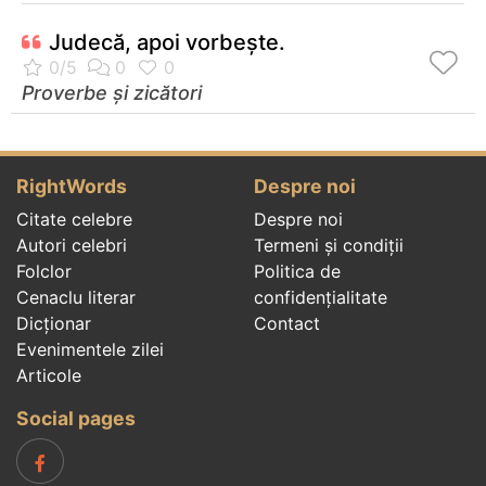
Judecă, apoi vorbeşte.
Proverbe și zicători
RightWords
Despre noi
Citate celebre
Despre noi
Autori celebri
Termeni și condiții
Folclor
Politica de
Cenaclu literar
confidenţialitate
Dicționar
Contact
Evenimentele zilei
Articole
Social pages