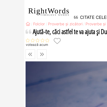
RightWords
TIMELESS WORDS
CITATE CEL
Folclor
Proverbe și zicători
Proverbe și 
Ajută-te, căci astfel te va ajuta şi
votează acum