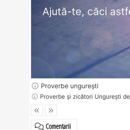
Ajută-te, căci ast
Proverbe ungureşti
Proverbe și zicători Ungureşti d
Comentarii