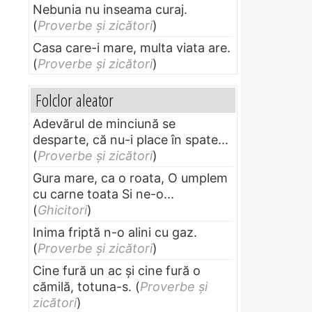
Nebunia nu inseama curaj.
(
Proverbe și zicători
)
Casa care-i mare, multa viata are.
(
Proverbe și zicători
)
Folclor aleator
Adevărul de minciună se
desparte, că nu-i place în spate...
(
Proverbe și zicători
)
Gura mare, ca o roata, O umplem
cu carne toata Si ne-o...
(
Ghicitori
)
Inima friptă n-o alini cu gaz.
(
Proverbe și zicători
)
Cine fură un ac şi cine fură o
cămilă, totuna-s.
(
Proverbe și
zicători
)