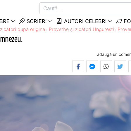
EBRE
SCRIERI
AUTORI CELEBRI
FO
zicători după origine
Proverbe și zicători Ungureşti
Prover
 Dumnezeu.
adaugă un comen