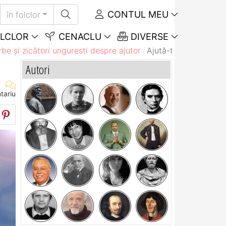
CONTUL MEU
în folclor
LCLOR
CENACLU
DIVERSE
be și zicători unguresti despre ajutor
Ajută-te, căci astfel
Autori
tariu