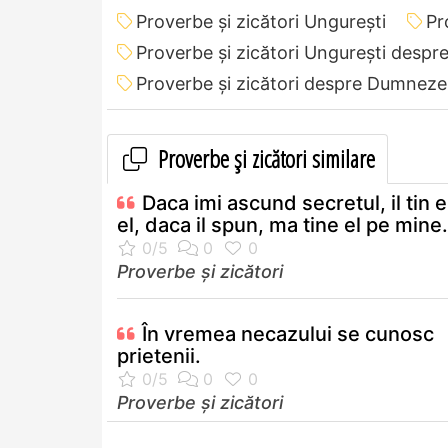
Proverbe și zicători Ungureşti
Pr
Proverbe și zicători Ungureşti desp
Proverbe și zicători despre Dumnez
Proverbe și zicători similare
Daca imi ascund secretul, il tin 
el, daca il spun, ma tine el pe mine.
Proverbe și zicători
În vremea necazului se cunosc
prietenii.
Proverbe și zicători