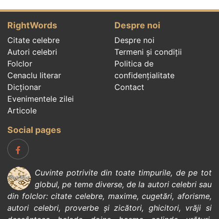
RightWords
Despre noi
Citate celebre
Despre noi
Autori celebri
Termeni și condiții
Folclor
Politica de
Cenaclu literar
confidenţialitate
Dicționar
Contact
Evenimentele zilei
Articole
Social pages
Cuvinte potrivite din toate timpurile, de pe tot
globul, pe teme diverse, de la
autori celebri
sau
din
folclor
:
citate celebre
,
maxime
,
cugetări
,
aforisme
,
autori celebri
,
proverbe și zicători
,
ghicitori
,
vrăji si