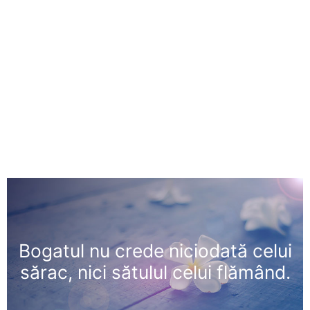
Bogatul nu crede niciodată celui
sărac, nici sătulul celui flămând.