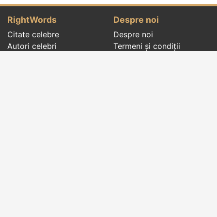
RightWords
Despre noi
Citate celebre
Despre noi
Autori celebri
Termeni și condiții
Folclor
Politica de
Cenaclu literar
confidenţialitate
Dicționar
Contact
Evenimentele zilei
Articole
Social pages
Cuvinte potrivite din toate timpurile, de pe tot
globul, pe teme diverse, de la
autori celebri
sau
din
folclor
:
citate celebre
,
maxime
,
cugetări
,
aforisme
,
autori celebri
,
proverbe și zicători
,
ghicitori
,
vrăji si
descântece
,
balade
,
doine
,
basme
,
colinde
,
urături
,