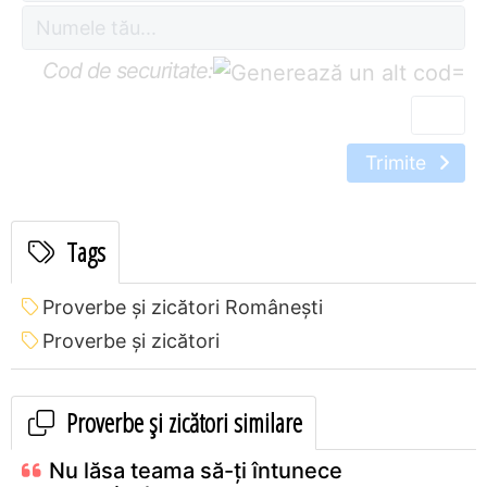
Cod de securitate:
=
Trimite
Tags
Proverbe și zicători Româneşti
Proverbe și zicători
Proverbe și zicători similare
Nu lăsa teama să-ţi întunece