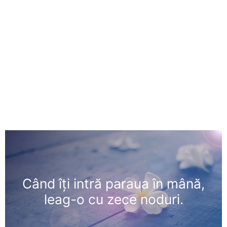
Când îţi intră paraua în mână,
leag-o cu zece noduri.