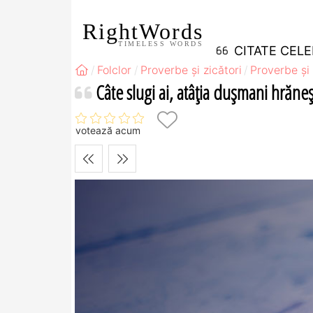
RightWords
TIMELESS WORDS
CITATE CEL
Folclor
Proverbe și zicători
Proverbe și 
Câte slugi ai, atâţia duşmani hrăneş
votează acum