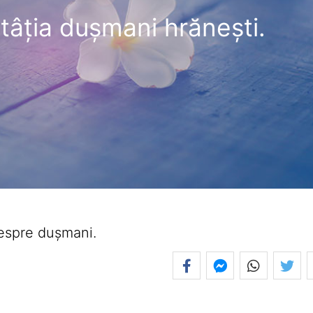
atâţia duşmani hrăneşti.
espre dușmani.