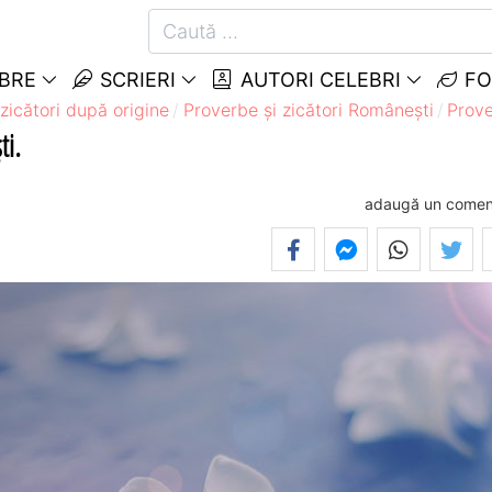
EBRE
SCRIERI
AUTORI CELEBRI
FO
zicători după origine
Proverbe și zicători Româneşti
Prove
ti.
adaugă un comen