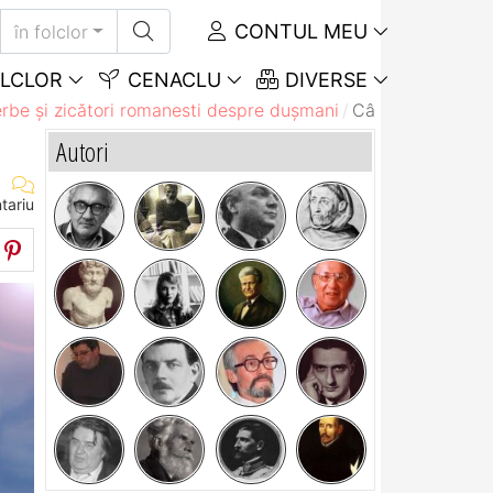
CONTUL MEU
în folclor
LCLOR
CENACLU
DIVERSE
rbe și zicători romanesti despre dușmani
Câte slugi ai, at
Autori
tariu