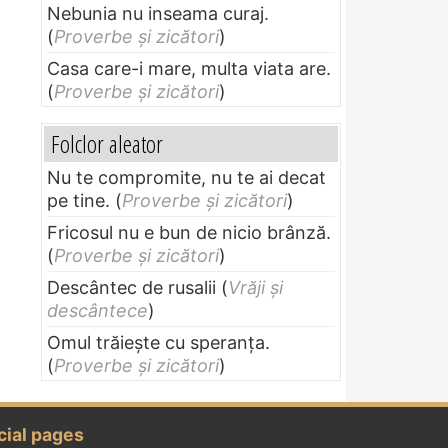
Nebunia nu inseama curaj.
(
Proverbe și zicători
)
Casa care-i mare, multa viata are.
(
Proverbe și zicători
)
Folclor aleator
Nu te compromite, nu te ai decat
pe tine.
(
Proverbe și zicători
)
Fricosul nu e bun de nicio brânză.
(
Proverbe și zicători
)
Descântec de rusalii
(
Vrăji și
descântece
)
Omul trăieşte cu speranţa.
(
Proverbe și zicători
)
cial pages