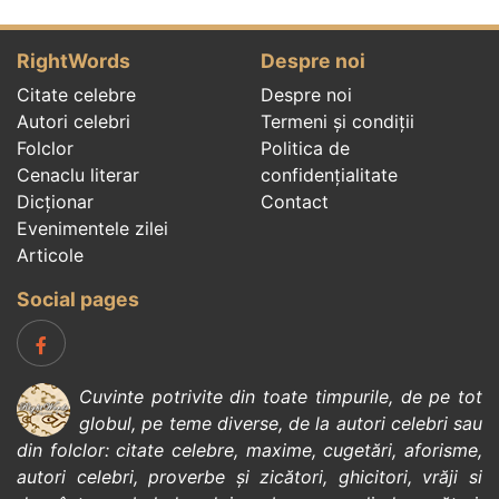
RightWords
Despre noi
Citate celebre
Despre noi
Autori celebri
Termeni și condiții
Folclor
Politica de
Cenaclu literar
confidenţialitate
Dicționar
Contact
Evenimentele zilei
Articole
Social pages
Cuvinte potrivite din toate timpurile, de pe tot
globul, pe teme diverse, de la
autori celebri
sau
din
folclor
:
citate celebre
,
maxime
,
cugetări
,
aforisme
,
autori celebri
,
proverbe și zicători
,
ghicitori
,
vrăji si