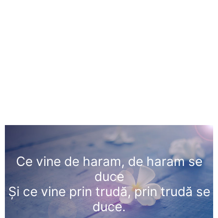
Ce vine de haram, de haram se
duce
Și ce vine prin trudă, prin trudă se
duce.