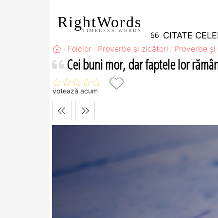
RightWords
TIMELESS WORDS
CITATE CEL
Folclor
Proverbe și zicători
Proverbe și 
Cei buni mor, dar faptele lor rămân
votează acum