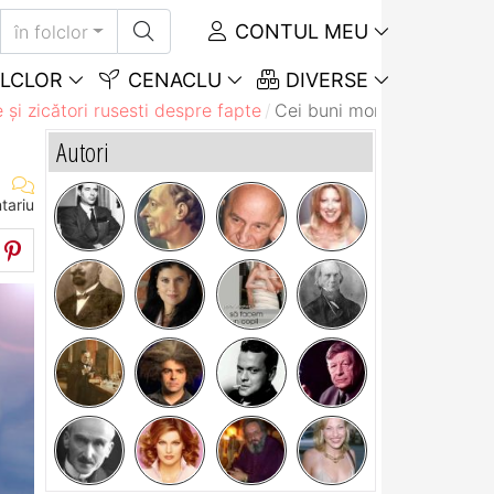
CONTUL MEU
în folclor
LCLOR
CENACLU
DIVERSE
 și zicători rusesti despre fapte
Cei buni mor, dar faptele 
Autori
tariu