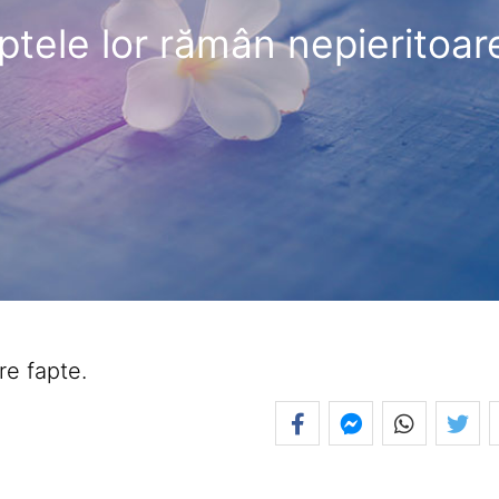
ptele lor rămân nepieritoar
re fapte.