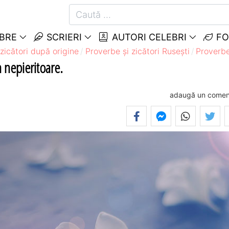
EBRE
SCRIERI
AUTORI CELEBRI
FO
zicători după origine
Proverbe și zicători Ruseşti
Proverbe
 nepieritoare.
adaugă un comen