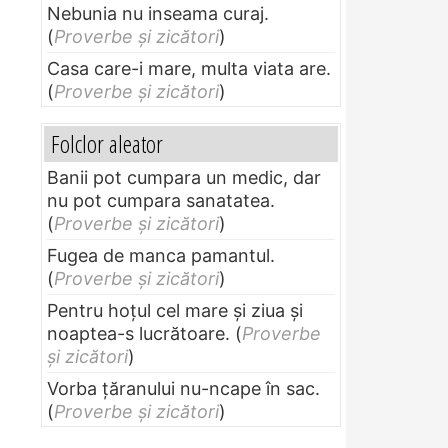
Nebunia nu inseama curaj.
(
Proverbe și zicători
)
Casa care-i mare, multa viata are.
(
Proverbe și zicători
)
Folclor aleator
Banii pot cumpara un medic, dar
nu pot cumpara sanatatea.
(
Proverbe și zicători
)
Fugea de manca pamantul.
(
Proverbe și zicători
)
Pentru hoţul cel mare şi ziua şi
noaptea-s lucrătoare.
(
Proverbe
și zicători
)
Vorba ţăranului nu-ncape în sac.
(
Proverbe și zicători
)