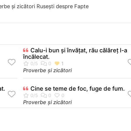
rbe și zicători Ruseşti despre Fapte
Calu-i bun şi învăţat, rău călăreţ l-a
încălecat.
Proverbe și zicători
t.
Cine se teme de foc, fuge de fum.
Proverbe și zicători