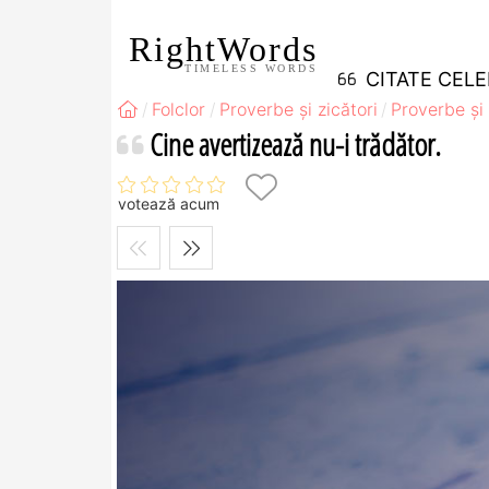
RightWords
TIMELESS WORDS
CITATE CEL
Folclor
Proverbe și zicători
Proverbe și 
Cine avertizează nu-i trădător.
votează acum