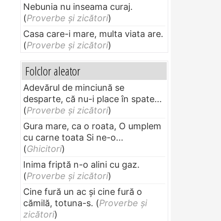
Nebunia nu inseama curaj.
(
Proverbe și zicători
)
Casa care-i mare, multa viata are.
(
Proverbe și zicători
)
Folclor aleator
Adevărul de minciună se
desparte, că nu-i place în spate...
(
Proverbe și zicători
)
Gura mare, ca o roata, O umplem
cu carne toata Si ne-o...
(
Ghicitori
)
Inima friptă n-o alini cu gaz.
(
Proverbe și zicători
)
Cine fură un ac şi cine fură o
cămilă, totuna-s.
(
Proverbe și
zicători
)