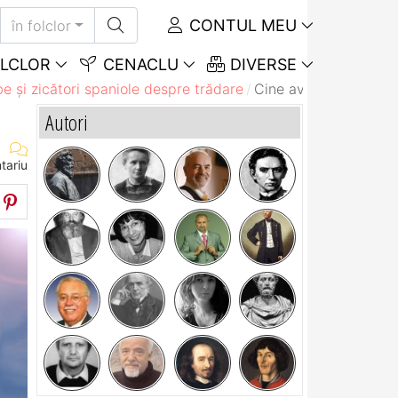
CONTUL MEU
în folclor
LCLOR
CENACLU
DIVERSE
e și zicători spaniole despre trădare
Cine avertizează nu-i
Autori
tariu