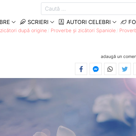
EBRE
SCRIERI
AUTORI CELEBRI
FO
zicători după origine
Proverbe și zicători Spaniole
Proverb
adaugă un comen