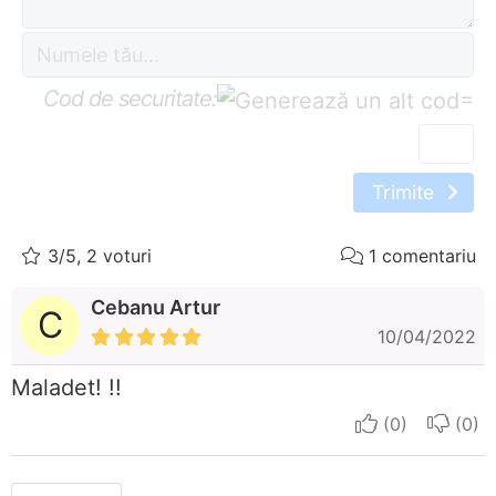
Cod de securitate:
=
Trimite
3/5, 2 voturi
1 comentariu
Cebanu Artur
C
10/04/2022
Maladet! !!
I apreciate
I do