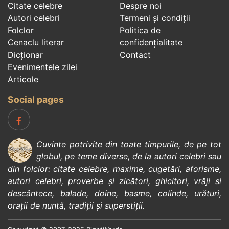
Citate celebre
Despre noi
Autori celebri
Termeni și condiții
Folclor
Politica de
Cenaclu literar
confidenţialitate
Dicționar
Contact
Evenimentele zilei
Articole
Social pages
Cuvinte potrivite din toate timpurile, de pe tot
globul, pe teme diverse, de la
autori celebri
sau
din
folclor
:
citate celebre
,
maxime
,
cugetări
,
aforisme
,
autori celebri
,
proverbe și zicători
,
ghicitori
,
vrăji si
descântece
,
balade
,
doine
,
basme
,
colinde
,
urături
,
orații de nuntă
,
tradiții și superstiții
.