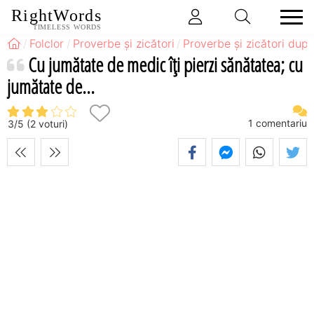
RightWords
TIMELESS WORDS
Folclor
Proverbe și zicători
Proverbe și zicători după
Cu jumătate de medic îţi pierzi sănătatea; cu
jumătate de...
1
comentariu
3
/
5
(
2
voturi)