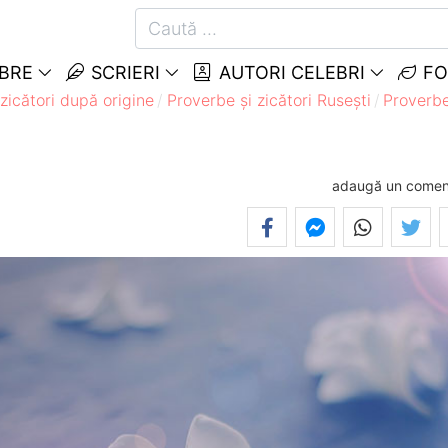
EBRE
SCRIERI
AUTORI CELEBRI
FO
zicători după origine
Proverbe și zicători Ruseşti
Proverbe
adaugă un comen