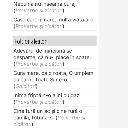
Nebunia nu inseama curaj.
(
Proverbe și zicători
)
Casa care-i mare, multa viata are.
(
Proverbe și zicători
)
Folclor aleator
Adevărul de minciună se
desparte, că nu-i place în spate...
(
Proverbe și zicători
)
Gura mare, ca o roata, O umplem
cu carne toata Si ne-o...
(
Ghicitori
)
Inima friptă n-o alini cu gaz.
(
Proverbe și zicători
)
Cine fură un ac şi cine fură o
cămilă, totuna-s.
(
Proverbe și
zicători
)