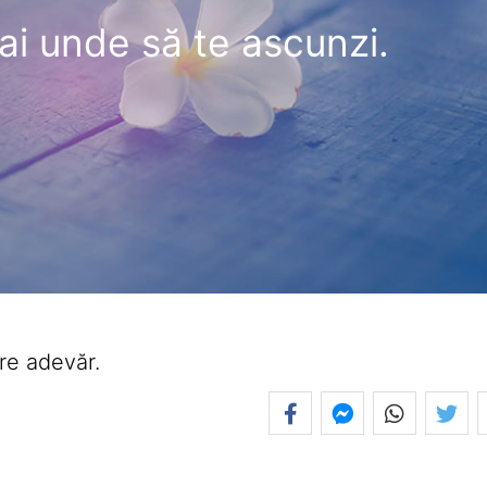
ai unde să te ascunzi.
re adevăr.