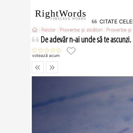
RightWords
TIMELESS WORDS
CITATE CEL
Folclor
Proverbe și zicători
Proverbe și 
De adevăr n-ai unde să te ascunzi.
votează acum