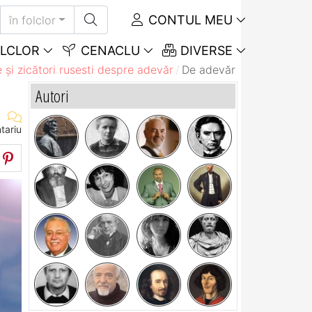
CONTUL MEU
în folclor
LCLOR
CENACLU
DIVERSE
 și zicători rusesti despre adevăr
De adevăr n-ai unde să t
Autori
tariu