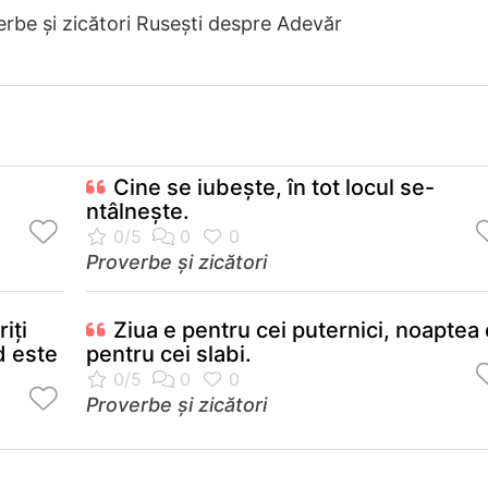
rbe și zicători Ruseşti despre Adevăr
Cine se iubeşte, în tot locul se-
ntâlneşte.
Proverbe și zicători
iţi
Ziua e pentru cei puternici, noaptea 
d este
pentru cei slabi.
Proverbe și zicători