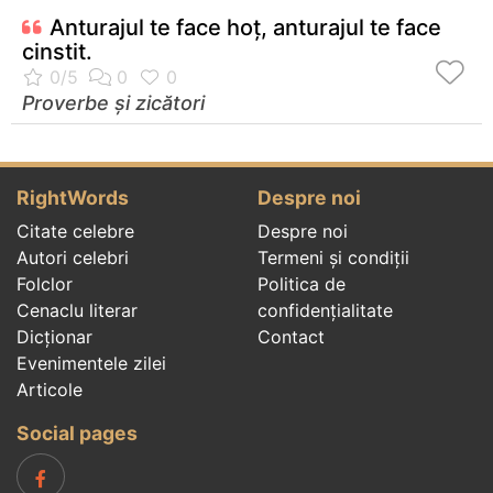
Anturajul te face hoţ, anturajul te face
cinstit.
Proverbe și zicători
RightWords
Despre noi
Citate celebre
Despre noi
Autori celebri
Termeni și condiții
Folclor
Politica de
Cenaclu literar
confidenţialitate
Dicționar
Contact
Evenimentele zilei
Articole
Social pages