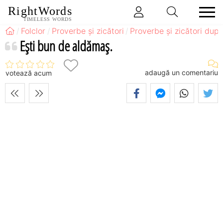
RightWords
TIMELESS WORDS
Folclor
Proverbe și zicători
Proverbe și zicători după
Eşti bun de aldămaş.
adaugă un comentariu
votează acum