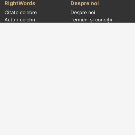
RightWords
Despre noi
Citate celebre
Despre noi
Autori celebri
Termeni și condiții
Folclor
Politica de
Cenaclu literar
confidenţialitate
Dicționar
Contact
Evenimentele zilei
Articole
Social pages
Cuvinte potrivite din toate timpurile, de pe tot
globul, pe teme diverse, de la
autori celebri
sau
din
folclor
:
citate celebre
,
maxime
,
cugetări
,
aforisme
,
autori celebri
,
proverbe și zicători
,
ghicitori
,
vrăji si
descântece
,
balade
,
doine
,
basme
,
colinde
,
urături
,
orații de nuntă
,
tradiții și superstiții
.