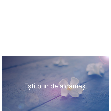
Eşti bun de aldămaş.