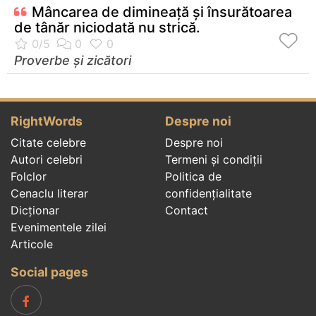
Mâncarea de dimineaţă şi însurătoarea
de tânăr niciodată nu strică.
Proverbe și zicători
RightWords
Despre noi
Citate celebre
Despre noi
Autori celebri
Termeni și condiții
Folclor
Politica de
Cenaclu literar
confidenţialitate
Dicționar
Contact
Evenimentele zilei
Articole
Social pages