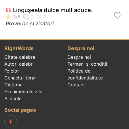
Linguşeala dulce mult aduce.
Proverbe și zicători
RightWords
Despre noi
Citate celebre
Despre noi
Autori celebri
Termeni și condiții
Folclor
Politica de
Cenaclu literar
confidenţialitate
Dicționar
Contact
Evenimentele zilei
Articole
Social pages