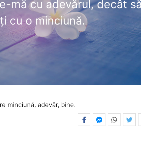
e-mă cu adevărul, decât s
ţi cu o minciună.
re minciună, adevăr, bine.