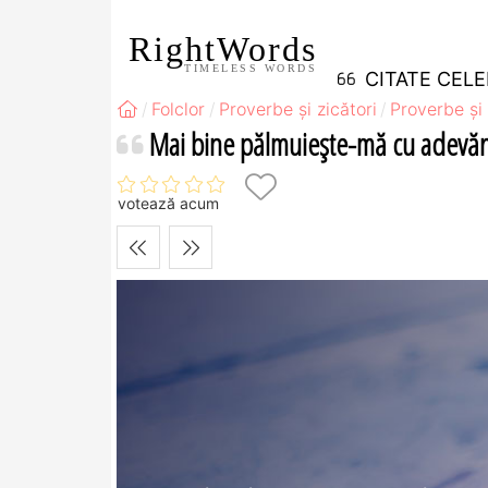
RightWords
TIMELESS WORDS
CITATE CEL
Folclor
Proverbe și zicători
Proverbe și 
Mai bine pălmuieşte-mă cu adevărul
votează acum