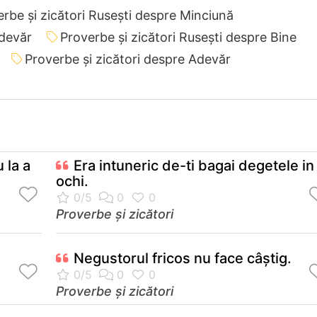
rbe și zicători Ruseşti despre Minciună
Adevăr
Proverbe și zicători Ruseşti despre Bine
Proverbe și zicători despre Adevăr
u la a
Era intuneric de-ti bagai degetele in
ochi.
Proverbe și zicători
Negustorul fricos nu face câştig.
Proverbe și zicători