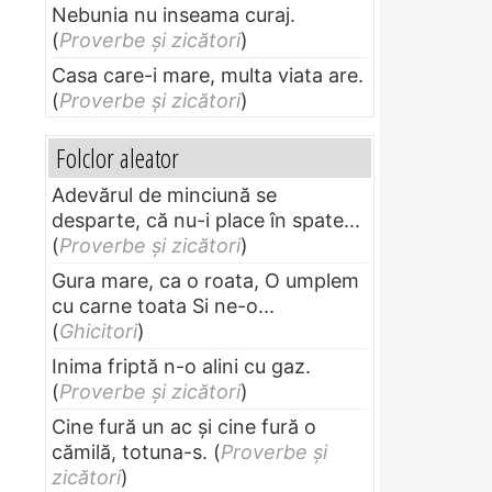
Nebunia nu inseama curaj.
(
Proverbe și zicători
)
Casa care-i mare, multa viata are.
(
Proverbe și zicători
)
Folclor aleator
Adevărul de minciună se
desparte, că nu-i place în spate...
(
Proverbe și zicători
)
Gura mare, ca o roata, O umplem
cu carne toata Si ne-o...
(
Ghicitori
)
Inima friptă n-o alini cu gaz.
(
Proverbe și zicători
)
Cine fură un ac şi cine fură o
cămilă, totuna-s.
(
Proverbe și
zicători
)