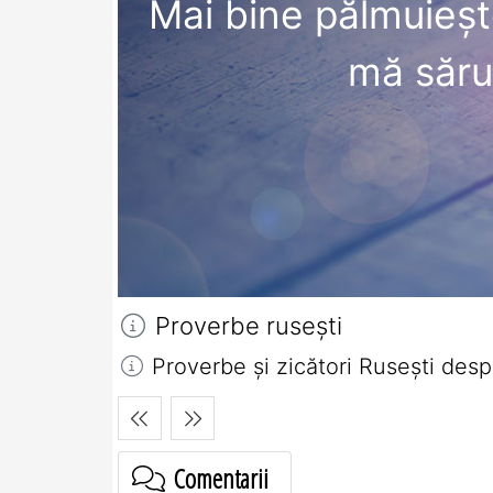
Mai bine pălmuieşt
mă săru
Proverbe ruseşti
Proverbe și zicători Ruseşti desp
Comentarii