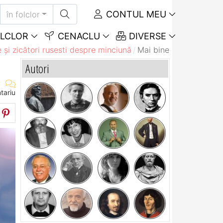
CONTUL MEU
în folclor
LCLOR
CENACLU
DIVERSE
 și zicători rusesti despre minciună
Mai bine pălmuieşte-mă
Autori
tariu