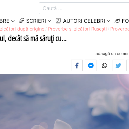
EBRE
SCRIERI
AUTORI CELEBRI
FO
zicători după origine
Proverbe și zicători Ruseşti
Proverbe
, decât să mă săruţi cu...
adaugă un comen