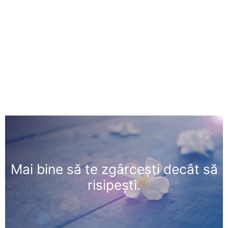
Mai bine să te zgârceşti decât să
risipeşti.