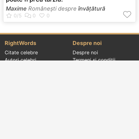
Maxime
Româneşti despre
învățătură
RightWords
Despre noi
Citate celebre
Despre noi
Autori celebri
Termeni și condiții
Folclor
Politica de
Cenaclu literar
confidenţialitate
Dicționar
Contact
Evenimentele zilei
Articole
Social pages
Cuvinte potrivite din toate timpurile, de pe tot