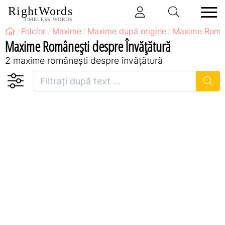
RightWords
TIMELESS WORDS
Folclor
Maxime
Maxime după origine
Maxime Româ
Maxime Româneşti despre Învățătură
2 maxime româneşti despre învățătură