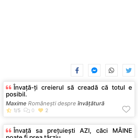
Învață-ți creierul să creadă că totul e
posibil.
Maxime
Româneşti despre
învățătură
Învață sa prețuiești AZI, căci MÂINE
poate fi prea târziu.