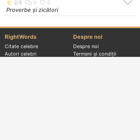
Proverbe și zicători
RightWords
Despre noi
Citate celebre
Despre noi
Autori celebri
Termeni și condiții
Folclor
Politica de
Cenaclu literar
confidenţialitate
Dicționar
Contact
Evenimentele zilei
Articole
Social pages
Cuvinte potrivite din toate timpurile, de pe tot
globul, pe teme diverse, de la
autori celebri
sau