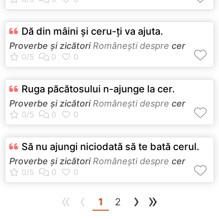
Dă din mâini şi ceru-ţi va ajuta.
Proverbe și zicători
Româneşti despre
cer
Ruga păcătosului n-ajunge la cer.
Proverbe și zicători
Româneşti despre
cer
Să nu ajungi niciodată să te bată cerul.
Proverbe și zicători
Româneşti despre
cer
«
‹
›
»
(current)
1
2