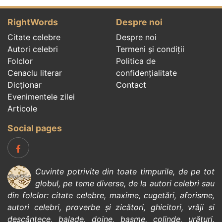
RightWords
Despre noi
Citate celebre
Despre noi
Autori celebri
Termeni și condiții
Folclor
Politica de
Cenaclu literar
confidenţialitate
Dicționar
Contact
Evenimentele zilei
Articole
Social pages
Cuvinte potrivite din toate timpurile, de pe tot
globul, pe teme diverse, de la
autori celebri
sau
din
folclor
:
citate celebre
,
maxime
,
cugetări
,
aforisme
,
autori celebri
,
proverbe și zicători
,
ghicitori
,
vrăji si
descântece
,
balade
,
doine
,
basme
,
colinde
,
urături
,