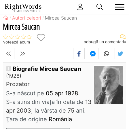
RightWords
TIMELESS WORDS
Autori celebri
Mircea Saucan
Mircea Saucan
adaugă un comentariu
votează acum
Biografie Mircea Saucan
(1928)
Prozator
S-a născut pe
05 apr 1928.
S-a stins din viaţa în data de
13
apr 2003
, la vârsta de
75
ani.
Ţara de origine
România