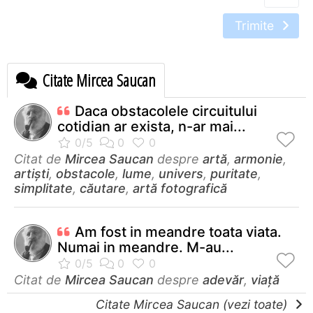
Trimite
Citate Mircea Saucan
Daca obstacolele circuitului
cotidian ar exista, n-ar mai...
Citat de
Mircea Saucan
despre
artă
,
armonie
,
artiști
,
obstacole
,
lume
,
univers
,
puritate
,
simplitate
,
căutare
,
artă fotografică
Am fost in meandre toata viata.
Numai in meandre. M-au...
Citat de
Mircea Saucan
despre
adevăr
,
viață
Citate Mircea Saucan (vezi toate)