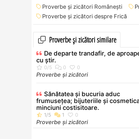
Proverbe și zicători Româneşti
P
Proverbe și zicători despre Frică
Proverbe și zicători similare
De departe trandafir, de aproap
cu ştir.
Proverbe și zicători
Sănătatea şi bucuria aduc
frumuseţea; bijuteriile şi cosmetic
minciuni costisitoare.
Proverbe și zicători