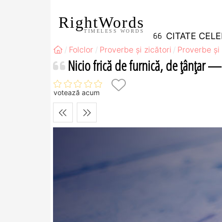
RightWords
TIMELESS WORDS
CITATE CEL
Folclor
Proverbe și zicători
Proverbe și 
Nicio frică de furnică, de ţânţar —
votează acum