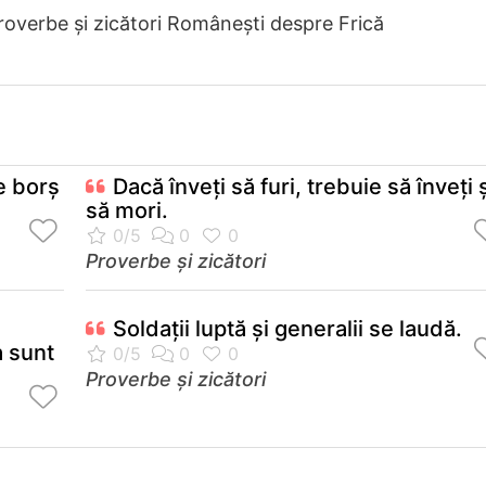
roverbe și zicători Româneşti despre Frică
e borş
Dacă înveţi să furi, trebuie să înveţi 
să mori.
Proverbe și zicători
Soldaţii luptă şi generalii se laudă.
a sunt
Proverbe și zicători