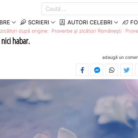
EBRE
SCRIERI
AUTORI CELEBRI
FO
zicători după origine
Proverbe și zicători Româneşti
Prove
 nici habar.
adaugă un comen