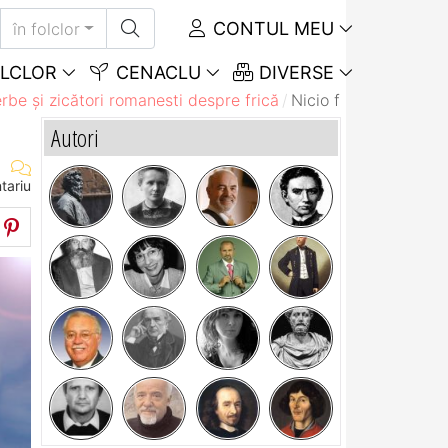
CONTUL MEU
în folclor
LCLOR
CENACLU
DIVERSE
rbe și zicători romanesti despre frică
Nicio frică de furnic
Autori
tariu