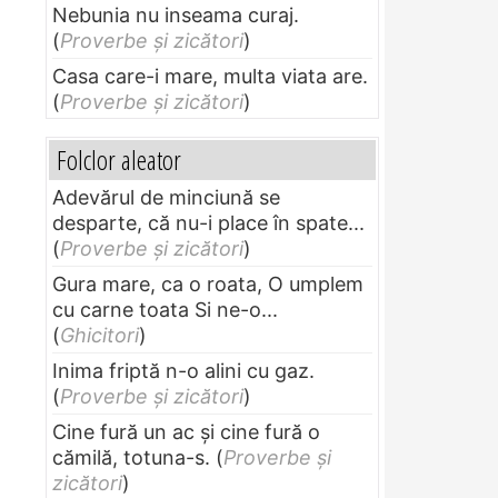
Nebunia nu inseama curaj.
(
Proverbe și zicători
)
Casa care-i mare, multa viata are.
(
Proverbe și zicători
)
Folclor aleator
Adevărul de minciună se
desparte, că nu-i place în spate...
(
Proverbe și zicători
)
Gura mare, ca o roata, O umplem
cu carne toata Si ne-o...
(
Ghicitori
)
Inima friptă n-o alini cu gaz.
(
Proverbe și zicători
)
Cine fură un ac şi cine fură o
cămilă, totuna-s.
(
Proverbe și
zicători
)