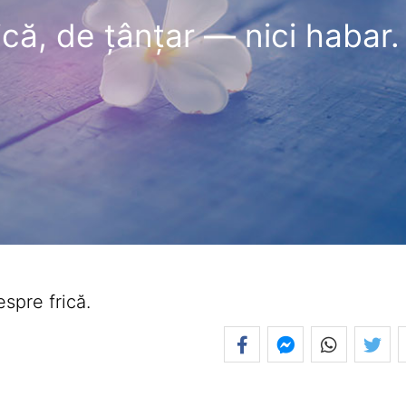
ică, de ţânţar — nici habar.
spre frică.