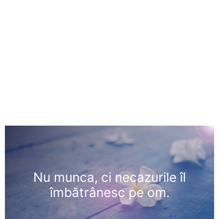
Nu munca, ci necazurile îl
îmbătrânesc pe om.