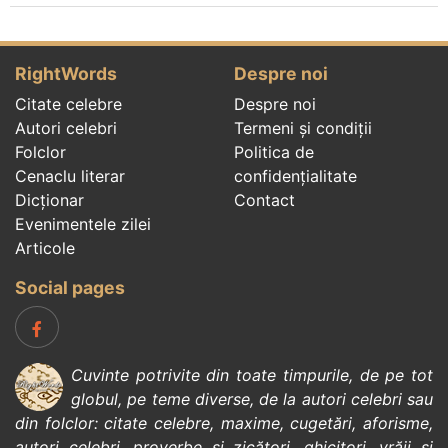
RightWords
Despre noi
Citate celebre
Despre noi
Autori celebri
Termeni și condiții
Folclor
Politica de
Cenaclu literar
confidenţialitate
Dicționar
Contact
Evenimentele zilei
Articole
Social pages
Cuvinte potrivite din toate timpurile, de pe tot
globul, pe teme diverse, de la
autori celebri
sau
din
folclor
:
citate celebre
,
maxime
,
cugetări
,
aforisme
,
autori celebri
,
proverbe și zicători
,
ghicitori
,
vrăji si