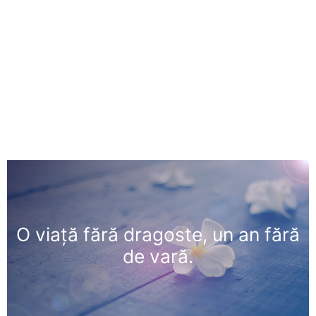
O viaţă fără dragoste, un an fără
de vară.