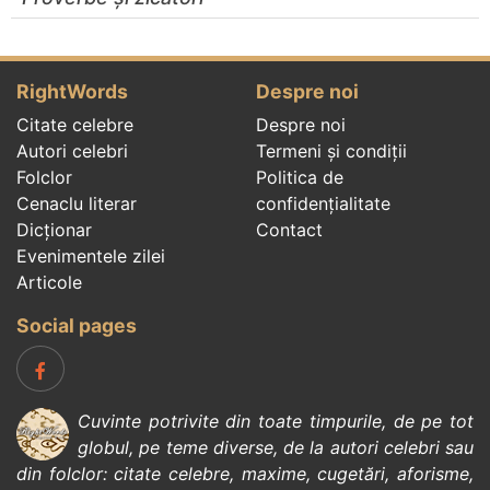
RightWords
Despre noi
Citate celebre
Despre noi
Autori celebri
Termeni și condiții
Folclor
Politica de
Cenaclu literar
confidenţialitate
Dicționar
Contact
Evenimentele zilei
Articole
Social pages
Cuvinte potrivite din toate timpurile, de pe tot
globul, pe teme diverse, de la
autori celebri
sau
din
folclor
:
citate celebre
,
maxime
,
cugetări
,
aforisme
,