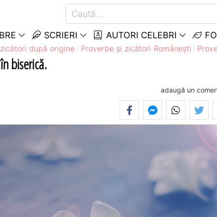
EBRE
SCRIERI
AUTORI CELEBRI
FO
zicători după origine
Proverbe și zicători Româneşti
Prove
în biserică.
adaugă un comen