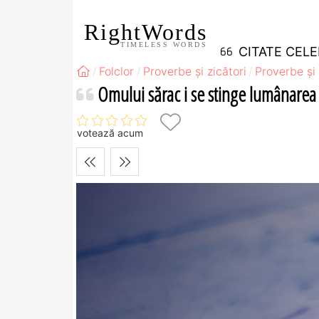
RightWords
TIMELESS WORDS
CITATE CEL
Folclor
Proverbe și zicători
Proverbe și 
Omului sărac i se stinge lumânarea 
votează acum