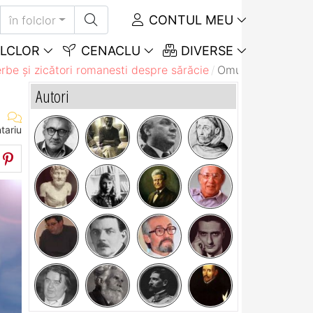
CONTUL MEU
în folclor
LCLOR
CENACLU
DIVERSE
rbe și zicători romanesti despre sărăcie
Omului sărac i se 
Autori
tariu