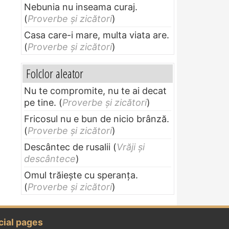
Nebunia nu inseama curaj.
(
Proverbe și zicători
)
Casa care-i mare, multa viata are.
(
Proverbe și zicători
)
Folclor aleator
Nu te compromite, nu te ai decat
pe tine.
(
Proverbe și zicători
)
Fricosul nu e bun de nicio brânză.
(
Proverbe și zicători
)
Descântec de rusalii
(
Vrăji și
descântece
)
Omul trăieşte cu speranţa.
(
Proverbe și zicători
)
cial pages