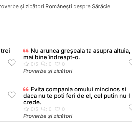
roverbe și zicători Româneşti despre Sărăcie
trei
Nu arunca greşeala ta asupra altuia, 
mai bine îndreapt-o.
Proverbe și zicători
Evita compania omului mincinos si
daca nu te poti feri de el, cel putin nu-l
crede.
Proverbe și zicători