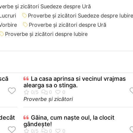
verbe și zicători Suedeze despre Ură
Lucruri
Proverbe și zicători Suedeze despre Iubir
Vorbire
Proverbe și zicători despre Ură
Proverbe și zicători despre Iubire
scă
La casa aprinsa si vecinul vrajmas
alearga sa o stinga.
Proverbe și zicători
decât
Găina, cum naşte oul, la clocit
gândeşte!