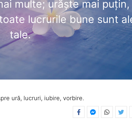
ai multe; urăşte mai puţin,
toate lucrurile bune sunt al
tale.
e ură, lucruri, iubire, vorbire.