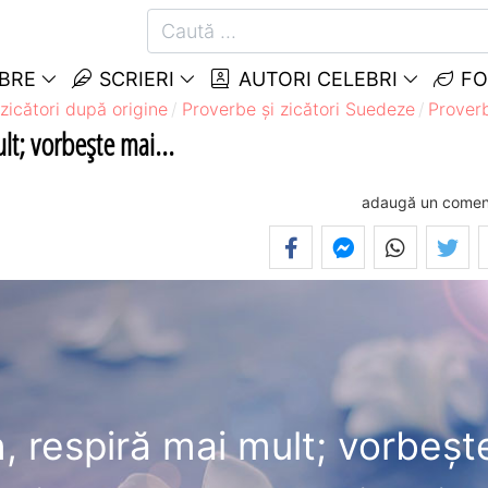
EBRE
SCRIERI
AUTORI CELEBRI
FO
zicători după origine
Proverbe și zicători Suedeze
Proverb
lt; vorbeşte mai...
adaugă un comen
, respiră mai mult; vorbeşt