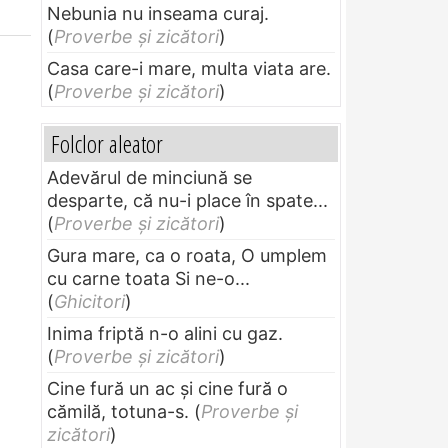
Nebunia nu inseama curaj.
(
Proverbe și zicători
)
Casa care-i mare, multa viata are.
(
Proverbe și zicători
)
Folclor aleator
Adevărul de minciună se
desparte, că nu-i place în spate...
(
Proverbe și zicători
)
Gura mare, ca o roata, O umplem
cu carne toata Si ne-o...
(
Ghicitori
)
Inima friptă n-o alini cu gaz.
(
Proverbe și zicători
)
Cine fură un ac şi cine fură o
cămilă, totuna-s.
(
Proverbe și
zicători
)