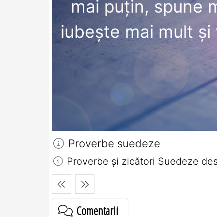
mai puţin, spune m
iubeşte mai mult şi 
Proverbe suedeze
Proverbe și zicători Suedeze despr
Comentarii