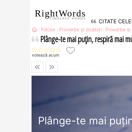
RightWords
TIMELESS WORDS
CITATE CEL
Folclor
Proverbe și zicători
Proverbe și 
Plânge-te mai puţin, respiră mai mu
votează acum
Plânge-te mai puţin