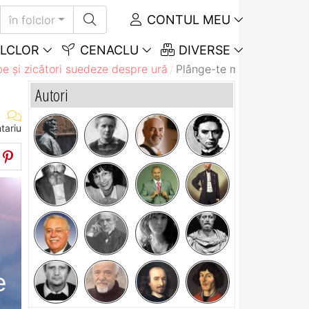
CONTUL MEU
în folclor
LCLOR
CENACLU
DIVERSE
e și zicători suedeze despre ură
Plânge-te mai puţin, respi
Autori
tariu
e