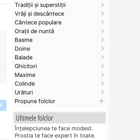
Tradiții și superstiții
Vrăji și descântece
Cântece populare
Orații de nuntă
Basme
Doine
Balade
Ghicitori
Maxime
Colinde
Urături
Propune folclor
Ultimele folclor
Înțelepciunea te face modest.
Prostia te face expert în toate.