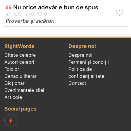
Nu orice adevăr e bun de spus.
Proverbe și zicători
RightWords
Despre noi
Citate celebre
Despre noi
Autori celebri
Termeni și condiții
Folclor
Politica de
Cenaclu literar
confidenţialitate
Dicționar
Contact
Evenimentele zilei
Articole
Social pages