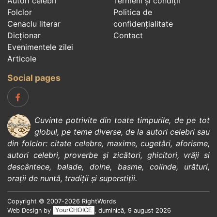
Autori celebri
Termeni și condiții
Folclor
Politica de
Cenaclu literar
confidenţialitate
Dicționar
Contact
Evenimentele zilei
Articole
Social pages
Cuvinte potrivite din toate timpurile, de pe tot
globul, pe teme diverse, de la
autori celebri
sau
din
folclor
:
citate celebre
,
maxime
,
cugetări
,
aforisme
,
autori celebri
,
proverbe și zicători
,
ghicitori
,
vrăji si
descântece
,
balade
,
doine
,
basme
,
colinde
,
urături
,
orații de nuntă
,
tradiții și superstiții
.
Copyright © 2007-2026 RightWords
Web Design by
YourCHOICE
, duminică, 9 august 2026