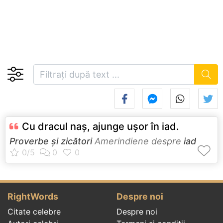
Cu dracul naş, ajunge uşor în iad.
Proverbe și zicători
Amerindiene despre
iad
RightWords
Despre noi
Citate celebre
Despre noi