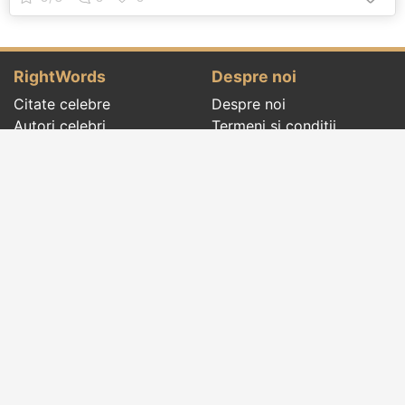
RightWords
Despre noi
Citate celebre
Despre noi
Autori celebri
Termeni și condiții
Folclor
Politica de
Cenaclu literar
confidenţialitate
Dicționar
Contact
Evenimentele zilei
Articole
Social pages
Cuvinte potrivite din toate timpurile, de pe tot
globul, pe teme diverse, de la
autori celebri
sau
din
folclor
:
citate celebre
,
maxime
,
cugetări
,
aforisme
,