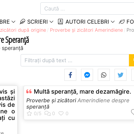
EBRE
SCRIERI
AUTORI CELEBRI
FO
zicători după origine
Proverbe și zicători Amerindiene
Pro
re Speranță
e speranță
vis şi
Multă speranţă, mare dezamăgire.
astăzi
Proverbe și zicători
Amerindiene despre
vis de
speranță
ine o
ţi cu
re