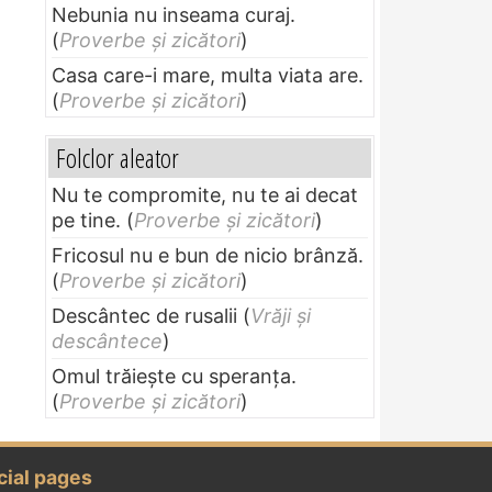
Nebunia nu inseama curaj.
(
Proverbe și zicători
)
Casa care-i mare, multa viata are.
(
Proverbe și zicători
)
Folclor aleator
Nu te compromite, nu te ai decat
pe tine.
(
Proverbe și zicători
)
Fricosul nu e bun de nicio brânză.
(
Proverbe și zicători
)
Descântec de rusalii
(
Vrăji și
descântece
)
Omul trăieşte cu speranţa.
(
Proverbe și zicători
)
cial pages