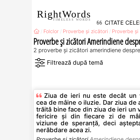
RightWords
TIMELESS WORDS
CITATE CEL
Folclor
Proverbe și zicători
Proverbe și 
Proverbe și zicători Amerindiene desp
2 proverbe și zicători amerindiene despr
Ziua de ieri nu este decât un 
cea de mâine o iluzie. Dar ziua de 
trăită bine face din ziua de ieri un 
fericire şi din fiecare zi de mâ
viziune de speranţă, deci aştepta
nerăbdare acea zi.
Proverbe și zicători
Amerindiene desp