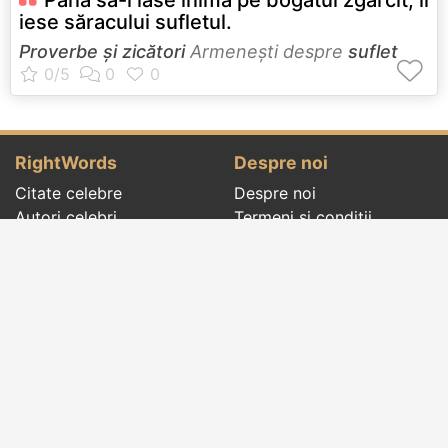
iese săracului sufletul.
Proverbe și zicători
Armeneşti despre
suflet
RightWords
Despre noi
Citate celebre
Despre noi
Autori celebri
Termeni și condiții
Folclor
Politica de
Cenaclu literar
confidenţialitate
Dicționar
Contact
Evenimentele zilei
Articole
Social pages