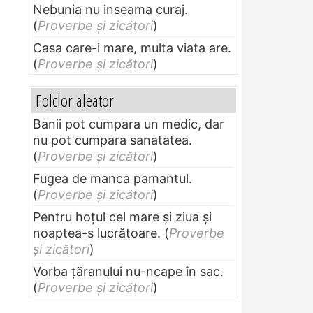
Nebunia nu inseama curaj.
(
Proverbe și zicători
)
Casa care-i mare, multa viata are.
(
Proverbe și zicători
)
Folclor aleator
Banii pot cumpara un medic, dar
nu pot cumpara sanatatea.
(
Proverbe și zicători
)
Fugea de manca pamantul.
(
Proverbe și zicători
)
Pentru hoţul cel mare şi ziua şi
noaptea-s lucrătoare.
(
Proverbe
și zicători
)
Vorba ţăranului nu-ncape în sac.
(
Proverbe și zicători
)