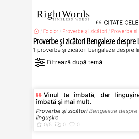
RightWords
TIMELESS WORDS
CITATE CEL
Folclor
Proverbe și zicători
Proverbe și 
Proverbe și zicători Bengaleze despre 
1 proverbe și zicători bengaleze despre l
Vinul te îmbată, dar linguşir
îmbată şi mai mult.
Proverbe și zicători
Bengaleze despre
lingușire