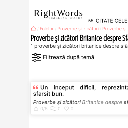
RightWords
TIMELESS WORDS
CITATE CEL
Folclor
Proverbe și zicători
Proverbe și 
Proverbe și zicători Britanice despre Sf
1 proverbe și zicători britanice despre sfâ
Un inceput dificil, reprezin
sfarsit bun.
Proverbe și zicători
Britanice despre
s