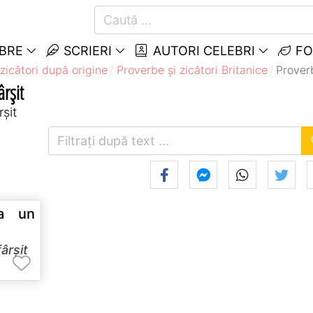
EBRE
SCRIERI
AUTORI CELEBRI
FO
zicători după origine
Proverbe și zicători Britanice
Proverb
ârșit
rșit
ta un
fârșit