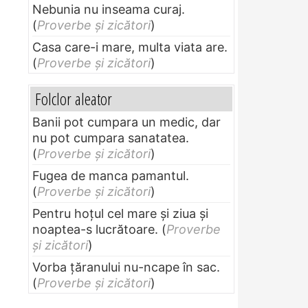
Nebunia nu inseama curaj.
(
Proverbe și zicători
)
Casa care-i mare, multa viata are.
(
Proverbe și zicători
)
Folclor aleator
Banii pot cumpara un medic, dar
nu pot cumpara sanatatea.
(
Proverbe și zicători
)
Fugea de manca pamantul.
(
Proverbe și zicători
)
Pentru hoţul cel mare şi ziua şi
noaptea-s lucrătoare.
(
Proverbe
și zicători
)
Vorba ţăranului nu-ncape în sac.
(
Proverbe și zicători
)