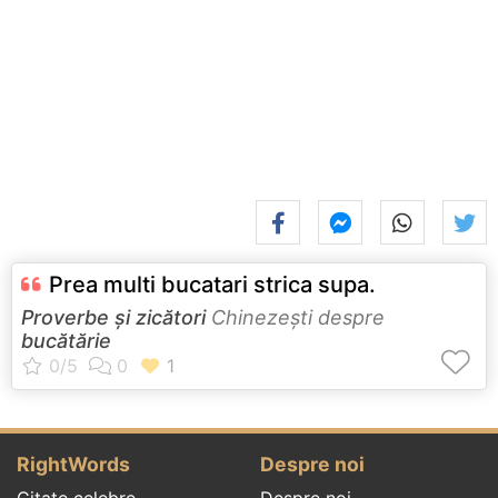
Prea multi bucatari strica supa.
Proverbe și zicători
Chinezeşti despre
bucătărie
RightWords
Despre noi
Citate celebre
Despre noi