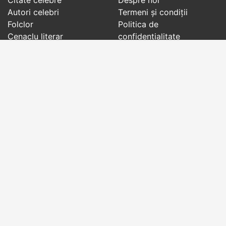
Autori celebri
Termeni și condiții
Folclor
Politica de
Cenaclu literar
confidenţialitate
Dicționar
Contact
Evenimentele zilei
Articole
Social pages
Cuvinte potrivite din toate timpurile, de pe tot
globul, pe teme diverse, de la
autori celebri
sau
din
folclor
:
citate celebre
,
maxime
,
cugetări
,
aforisme
,
autori celebri
,
proverbe și zicători
,
ghicitori
,
vrăji si
descântece
,
balade
,
doine
,
basme
,
colinde
,
urături
,
orații de nuntă
,
tradiții și superstiții
.
Copyright © 2007-2026 RightWords