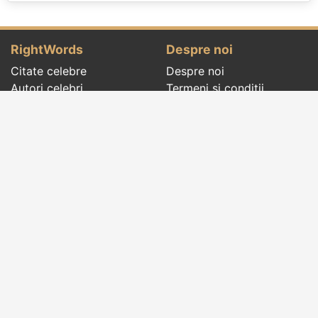
RightWords
Despre noi
Citate celebre
Despre noi
Autori celebri
Termeni și condiții
Folclor
Politica de
Cenaclu literar
confidenţialitate
Dicționar
Contact
Evenimentele zilei
Articole
Social pages
Cuvinte potrivite din toate timpurile, de pe tot
globul, pe teme diverse, de la
autori celebri
sau
din
folclor
:
citate celebre
,
maxime
,
cugetări
,
aforisme
,
autori celebri
,
proverbe și zicători
,
ghicitori
,
vrăji si