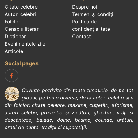
Citate celebre
Despre noi
Autori celebri
Termeni și condiții
Folclor
Politica de
Cenaclu literar
confidenţialitate
Dicționar
Contact
Evenimentele zilei
Articole
Social pages
Cuvinte potrivite din toate timpurile, de pe tot
globul, pe teme diverse, de la
autori celebri
sau
din
folclor
:
citate celebre
,
maxime
,
cugetări
,
aforisme
,
autori celebri
,
proverbe și zicători
,
ghicitori
,
vrăji si
descântece
,
balade
,
doine
,
basme
,
colinde
,
urături
,
orații de nuntă
,
tradiții și superstiții
.