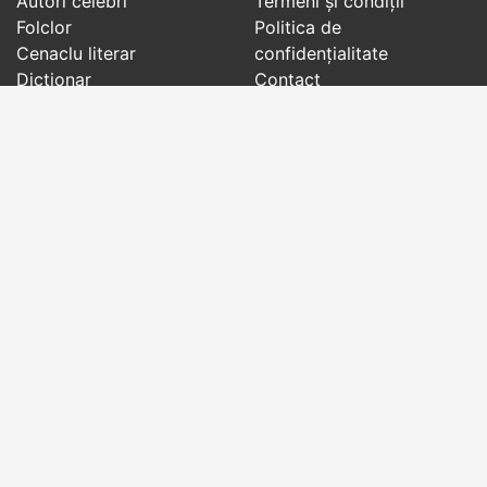
Autori celebri
Termeni și condiții
Folclor
Politica de
Cenaclu literar
confidenţialitate
Dicționar
Contact
Evenimentele zilei
Articole
Social pages
Cuvinte potrivite din toate timpurile, de pe tot
globul, pe teme diverse, de la
autori celebri
sau
din
folclor
:
citate celebre
,
maxime
,
cugetări
,
aforisme
,
autori celebri
,
proverbe și zicători
,
ghicitori
,
vrăji si
descântece
,
balade
,
doine
,
basme
,
colinde
,
urături
,
orații de nuntă
,
tradiții și superstiții
.
Copyright © 2007-2026 RightWords
Web Design by
YourCHOICE
, duminică, 9 august 2026