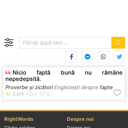
Nicio faptă bună nu rămâne
nepedepsită.
Proverbe și zicători
Englezeşti despre
fapte
RightWords
Despre noi
Citate celebre
Despre noi