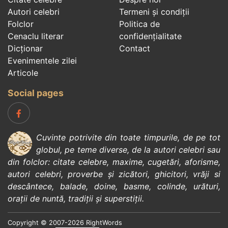
Autori celebri
Termeni și condiții
Folclor
Politica de
Cenaclu literar
confidenţialitate
Dicționar
Contact
Evenimentele zilei
Articole
Social pages
Cuvinte potrivite din toate timpurile, de pe tot
globul, pe teme diverse, de la
autori celebri
sau
din
folclor
:
citate celebre
,
maxime
,
cugetări
,
aforisme
,
autori celebri
,
proverbe și zicători
,
ghicitori
,
vrăji si
descântece
,
balade
,
doine
,
basme
,
colinde
,
urături
,
orații de nuntă
,
tradiții și superstiții
.
Copyright © 2007-2026 RightWords