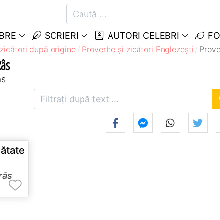
EBRE
SCRIERI
AUTORI CELEBRI
FO
zicători după origine
Proverbe și zicători Englezeşti
Prove
Râs
âs
ătate
râs