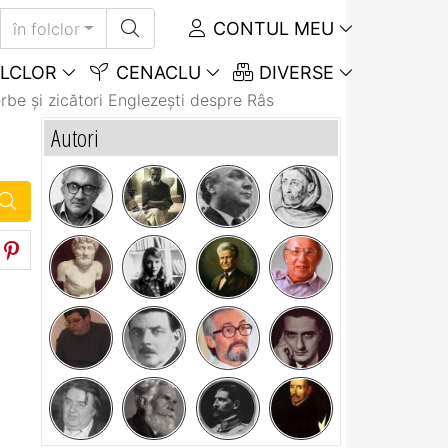
CONTUL MEU
în folclor
LCLOR
CENACLU
DIVERSE
rbe și zicători Englezeşti despre Râs
Autori