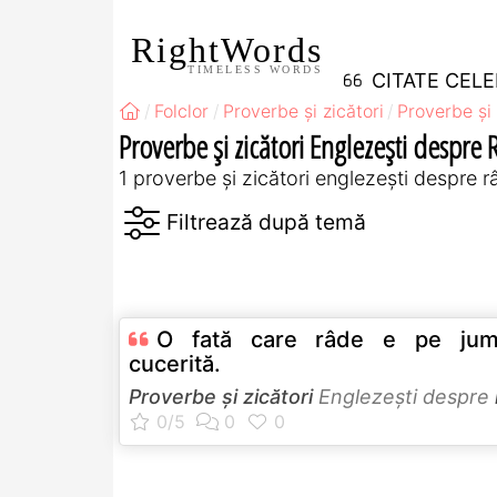
RightWords
TIMELESS WORDS
CITATE CEL
Folclor
Proverbe și zicători
Proverbe și 
Proverbe și zicători Englezeşti despre 
1 proverbe și zicători englezeşti despre r
O fată care râde e pe jum
cucerită.
Proverbe și zicători
Englezeşti despre