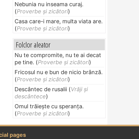
Nebunia nu inseama curaj.
(
Proverbe și zicători
)
Casa care-i mare, multa viata are.
(
Proverbe și zicători
)
Folclor aleator
Nu te compromite, nu te ai decat
pe tine.
(
Proverbe și zicători
)
Fricosul nu e bun de nicio brânză.
(
Proverbe și zicători
)
Descântec de rusalii
(
Vrăji și
descântece
)
Omul trăieşte cu speranţa.
(
Proverbe și zicători
)
cial pages