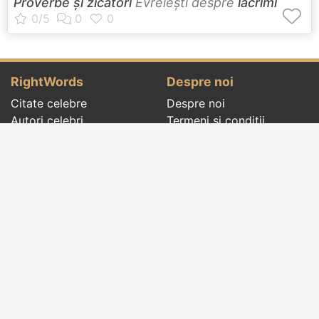
Proverbe și zicători
Evreieşti despre
lacrimi
RightWords
Despre noi
Citate celebre
Despre noi
Autori celebri
Termeni și condiții
Folclor
Politica de
Cenaclu literar
confidenţialitate
Dicționar
Contact
Evenimentele zilei
Articole
Social pages
Cuvinte potrivite din toate timpurile, de pe tot
globul, pe teme diverse, de la
autori celebri
sau