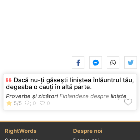
Dacă nu-ţi găseşti liniştea înlăuntrul tău,
degeaba o cauţi în altă parte.
Proverbe și zicători
Finlandeze despre
liniște
RightWords
Despre noi