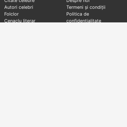
Citate celebre
Despre noi
Autori celebri
Termeni și condiții
Folclor
Politica de
Cenaclu literar
confidenţialitate
Dicționar
Contact
Evenimentele zilei
Articole
Social pages
Cuvinte potrivite din toate timpurile, de pe tot
globul, pe teme diverse, de la
autori celebri
sau
din
folclor
:
citate celebre
,
maxime
,
cugetări
,
aforisme
,
autori celebri
,
proverbe și zicători
,
ghicitori
,
vrăji si
descântece
,
balade
,
doine
,
basme
,
colinde
,
urături
,
orații de nuntă
,
tradiții și superstiții
.
Copyright © 2007-2026 RightWords