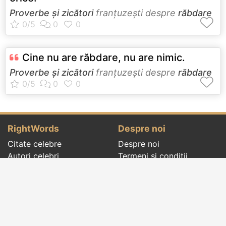
Proverbe și zicători
franţuzeşti despre
răbdare
Cine nu are răbdare, nu are nimic.
Proverbe și zicători
franţuzeşti despre
răbdare
RightWords
Despre noi
Citate celebre
Despre noi
Autori celebri
Termeni și condiții
Folclor
Politica de
Cenaclu literar
confidenţialitate
Dicționar
Contact
Evenimentele zilei
Articole