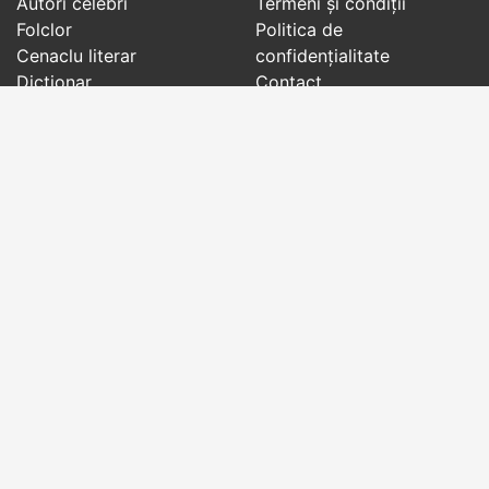
Autori celebri
Termeni și condiții
Folclor
Politica de
Cenaclu literar
confidenţialitate
Dicționar
Contact
Evenimentele zilei
Articole
Social pages
Cuvinte potrivite din toate timpurile, de pe tot
globul, pe teme diverse, de la
autori celebri
sau
din
folclor
:
citate celebre
,
maxime
,
cugetări
,
aforisme
,
autori celebri
,
proverbe și zicători
,
ghicitori
,
vrăji si
descântece
,
balade
,
doine
,
basme
,
colinde
,
urături
,
orații de nuntă
,
tradiții și superstiții
.
Copyright © 2007-2026 RightWords
Web Design by
YourCHOICE
, vineri, 7 august 2026