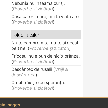
Nebunia nu inseama curaj.
(
Proverbe și zicători
)
Casa care-i mare, multa viata are.
(
Proverbe și zicători
)
Folclor aleator
Nu te compromite, nu te ai decat
pe tine.
(
Proverbe și zicători
)
Fricosul nu e bun de nicio brânză.
(
Proverbe și zicători
)
Descântec de rusalii
(
Vrăji și
descântece
)
Omul trăieşte cu speranţa.
(
Proverbe și zicători
)
cial pages