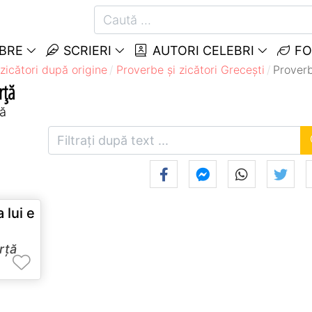
EBRE
SCRIERI
AUTORI CELEBRI
FO
zicători după origine
Proverbe și zicători Greceşti
Proverb
rță
ță
 lui e
rță