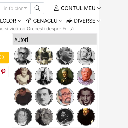
CONTUL MEU
în folclor
LCLOR
CENACLU
DIVERSE
e și zicători Greceşti despre Forță
Autori