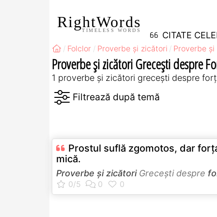
RightWords
TIMELESS WORDS
CITATE CEL
Folclor
Proverbe și zicători
Proverbe și 
Proverbe și zicători Greceşti despre Fo
1 proverbe și zicători greceşti despre for
Prostul suflă zgomotos, dar forţa
mică.
Proverbe și zicători
Greceşti despre
fo