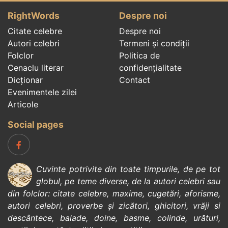
RightWords
Despre noi
Citate celebre
Despre noi
Autori celebri
Termeni și condiții
Folclor
Politica de
Cenaclu literar
confidenţialitate
Dicționar
Contact
Evenimentele zilei
Articole
Social pages
Cuvinte potrivite din toate timpurile, de pe tot
globul, pe teme diverse, de la
autori celebri
sau
din
folclor
:
citate celebre
,
maxime
,
cugetări
,
aforisme
,
autori celebri
,
proverbe și zicători
,
ghicitori
,
vrăji si
descântece
,
balade
,
doine
,
basme
,
colinde
,
urături
,