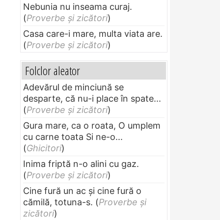
Nebunia nu inseama curaj.
(
Proverbe și zicători
)
Casa care-i mare, multa viata are.
(
Proverbe și zicători
)
Folclor aleator
Adevărul de minciună se
desparte, că nu-i place în spate...
(
Proverbe și zicători
)
Gura mare, ca o roata, O umplem
cu carne toata Si ne-o...
(
Ghicitori
)
Inima friptă n-o alini cu gaz.
(
Proverbe și zicători
)
Cine fură un ac şi cine fură o
cămilă, totuna-s.
(
Proverbe și
zicători
)