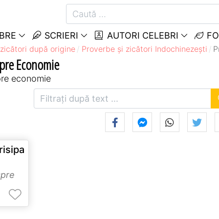
EBRE
SCRIERI
AUTORI CELEBRI
FO
zicători după origine
Proverbe și zicători Indochinezeşti
P
espre Economie
spre economie
risipa
spre