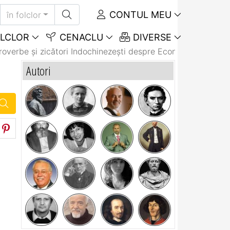
CONTUL MEU
în folclor
LCLOR
CENACLU
DIVERSE
roverbe și zicători Indochinezeşti despre Economie
Autori