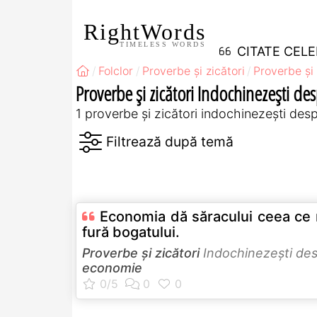
RightWords
TIMELESS WORDS
CITATE CEL
Folclor
Proverbe și zicători
Proverbe și 
Proverbe și zicători Indochinezeşti d
1 proverbe și zicători indochinezeşti de
Economia dă săracului ceea ce 
fură bogatului.
Proverbe și zicători
Indochinezeşti de
economie