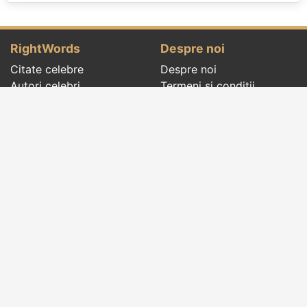
RightWords
Despre noi
Citate celebre
Despre noi
Autori celebri
Termeni și condiții
Folclor
Politica de
Cenaclu literar
confidenţialitate
Dicționar
Contact
Evenimentele zilei
Articole
Social pages
Cuvinte potrivite din toate timpurile, de pe tot
globul, pe teme diverse, de la
autori celebri
sau
din
folclor
:
citate celebre
,
maxime
,
cugetări
,
aforisme
,
autori celebri
,
proverbe și zicători
,
ghicitori
,
vrăji si