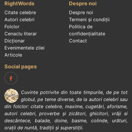
RightWords
Despre noi
Citate celebre
Despre noi
Autori celebri
Termeni și condiții
Folclor
Politica de
Cenaclu literar
confidenţialitate
Dicționar
Contact
Evenimentele zilei
Articole
Social pages
Cuvinte potrivite din toate timpurile, de pe tot
globul, pe teme diverse, de la
autori celebri
sau
din
folclor
:
citate celebre
,
maxime
,
cugetări
,
aforisme
,
autori celebri
,
proverbe și zicători
,
ghicitori
,
vrăji si
descântece
,
balade
,
doine
,
basme
,
colinde
,
urături
,
orații de nuntă
,
tradiții și superstiții
.