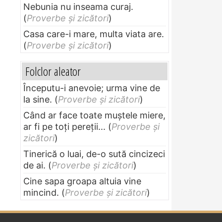
Nebunia nu inseama curaj.
(
Proverbe și zicători
)
Casa care-i mare, multa viata are.
(
Proverbe și zicători
)
Folclor aleator
Începutu-i anevoie; urma vine de
la sine.
(
Proverbe și zicători
)
Când ar face toate muştele miere,
ar fi pe toţi pereţii...
(
Proverbe și
zicători
)
Tinerică o luai, de-o sută cincizeci
de ai.
(
Proverbe și zicători
)
Cine sapa groapa altuia vine
mincind.
(
Proverbe și zicători
)