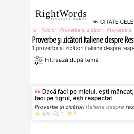
RightWords
TIMELESS WORDS
CITATE CEL
Folclor
Proverbe și zicători
Proverbe și 
Proverbe și zicători Italiene despre Re
1 proverbe și zicători italiene despre resp
Dacă faci pe mielul, eşti mâncat
faci pe tigrul, eşti respectat.
Proverbe și zicători
Italiene despre
re