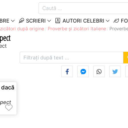
EBRE
SCRIERI
AUTORI CELEBRI
FO
zicători după origine
Proverbe și zicători Italiene
Proverbe
spect
ect
; dacă
spect