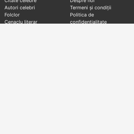
Citate celebre
Despre noi
Autori celebri
Termeni și condiții
Folclor
Politica de
Cenaclu literar
confidenţialitate
Dicționar
Contact
Evenimentele zilei
Articole
Social pages
Cuvinte potrivite din toate timpurile, de pe tot
globul, pe teme diverse, de la
autori celebri
sau
din
folclor
:
citate celebre
,
maxime
,
cugetări
,
aforisme
,
autori celebri
,
proverbe și zicători
,
ghicitori
,
vrăji si
descântece
,
balade
,
doine
,
basme
,
colinde
,
urături
,
orații de nuntă
,
tradiții și superstiții
.
Copyright © 2007-2026 RightWords