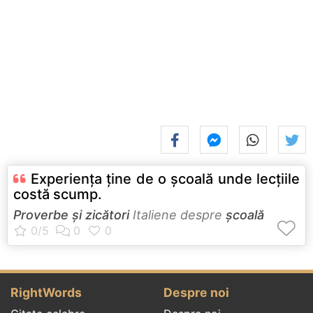
Experienţa ţine de o şcoală unde lecţiile
costă scump.
Proverbe și zicători
Italiene despre
școală
RightWords
Despre noi