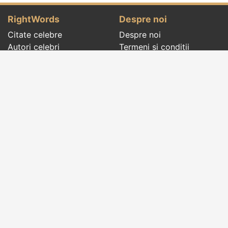
RightWords
Despre noi
Citate celebre
Despre noi
Autori celebri
Termeni și condiții
Folclor
Politica de
Cenaclu literar
confidenţialitate
Dicționar
Contact
Evenimentele zilei
Articole
Social pages
Cuvinte potrivite din toate timpurile, de pe tot
globul, pe teme diverse, de la
autori celebri
sau
din
folclor
:
citate celebre
,
maxime
,
cugetări
,
aforisme
,
autori celebri
,
proverbe și zicători
,
ghicitori
,
vrăji si
descântece
,
balade
,
doine
,
basme
,
colinde
,
urături
,